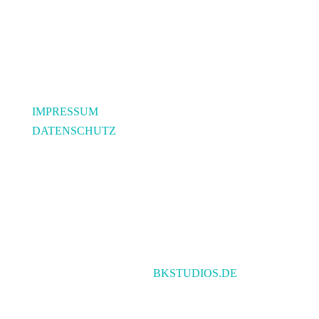
RECHTLICHES
IMPRESSUM
DATENSCHUTZ
© TRIPLE S E.K. All Rights Reserved |
MIT ❤
ENTWICKELT DURCH
BKSTUDIOS.DE