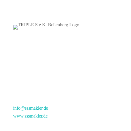
GANZHEITLICH GEDACHT.
VERSTÄNDLICH ERKLÄRT.
TRIPLE S E.K.
Siebenbrunnen 9
89287 Bellenberg
info@sssmakler.de
www.sssmakler.de